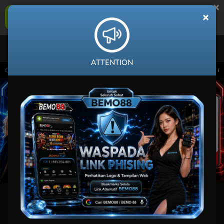
×
BEMO88 Aplikasi Mobile
×
UNDUH
Jangan tampilkan lagi hari ini
ATTENTION
i 22.00.00. Selama waktu ini, CQ9 permainan tidak akan tersedia. Kami memohon ma
JACKPOT
PLAY