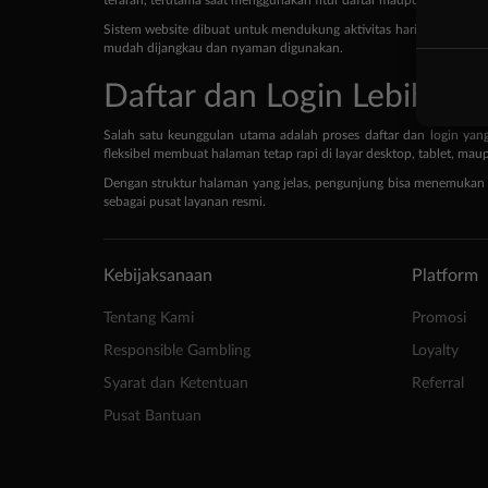
terarah, terutama saat menggunakan fitur daftar maupun login.
Sistem website dibuat untuk mendukung aktivitas harian secara 
mudah dijangkau dan nyaman digunakan.
Daftar dan Login Lebih M
Salah satu keunggulan utama adalah proses daftar dan login ya
fleksibel membuat halaman tetap rapi di layar desktop, tablet, ma
Dengan struktur halaman yang jelas, pengunjung bisa menemukan 
sebagai pusat layanan resmi.
Kebijaksanaan
Platform
Tentang Kami
Promosi
Responsible Gambling
Loyalty
Syarat dan Ketentuan
Referral
Pusat Bantuan