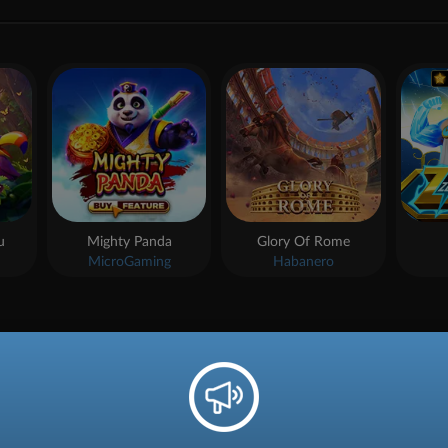
u
Mighty Panda
Glory Of Rome
MicroGaming
Habanero