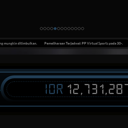
kin ditimbulkan.
Pemeliharaan Terjadwal: PP Virtual Sports pada 30-Jun-2026 d
IDR
12,731,28
Y