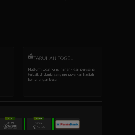
TARUHAN TOGEL
Platform togel yang menarik dari perusahan
terbaik di dunia yang menawarkan hadiah
kemenangan besar