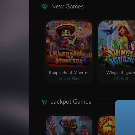
New Games
Rhapsody of Muertos
Wings of Iguaz
AdvantPlay
PG Soft
Jackpot Games