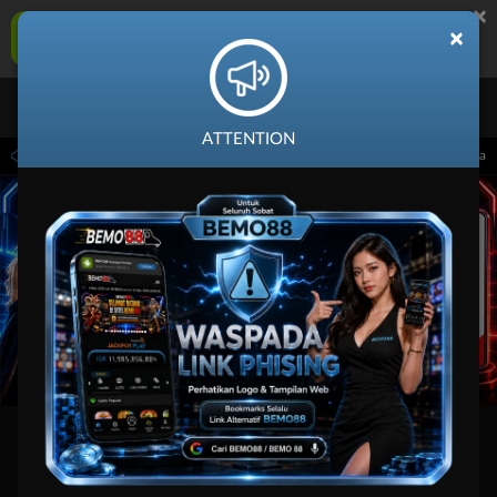
×
BEMO88 Aplikasi Mobile
×
UNDUH
Jangan tampilkan lagi hari ini
ATTENTION
4.59.59 sampai 30-Sep-2026 14.59.59. Selama waktu ini, PP Virtual Sports permaina
JACKPOT
PLAY