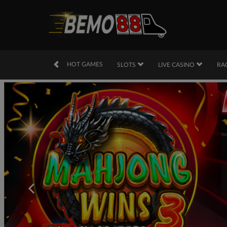
HOT GAMES
SLOTS
LIVE CASINO
RA