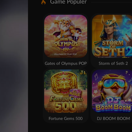
Game Populer
Gates of Olympus POP
Storm of Seth 2
Fortune Gems 500
DJ BOOM BOOM