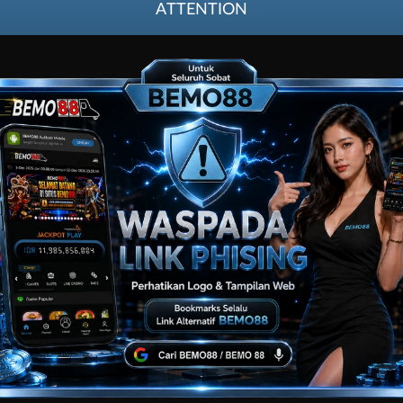
ATTENTION
s
Anaconda Gold
9 Masks of Fire™ HyperSpins™
y
Pragmatic Play
MicroGaming