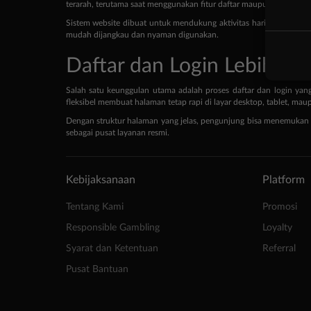
terarah, terutama saat menggunakan fitur daftar maupun login.
Sistem website dibuat untuk mendukung aktivitas harian secara 
mudah dijangkau dan nyaman digunakan.
Daftar dan Login Lebih M
Salah satu keunggulan utama adalah proses daftar dan login ya
fleksibel membuat halaman tetap rapi di layar desktop, tablet, ma
Dengan struktur halaman yang jelas, pengunjung bisa menemukan 
sebagai pusat layanan resmi.
Kebijaksanaan
Platform
Tentang Kami
Promosi
Responsible Gambling
Loyalty
Syarat dan Ketentuan
Referral
Pusat Bantuan