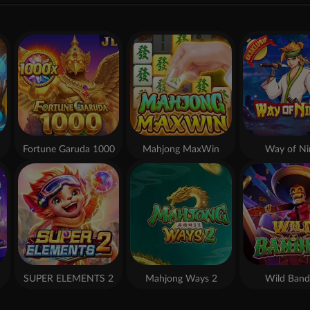
Fortune Garuda 1000
Mahjong MaxWin
Way of Ni
SUPER ELEMENTS 2
Mahjong Ways 2
Wild Band