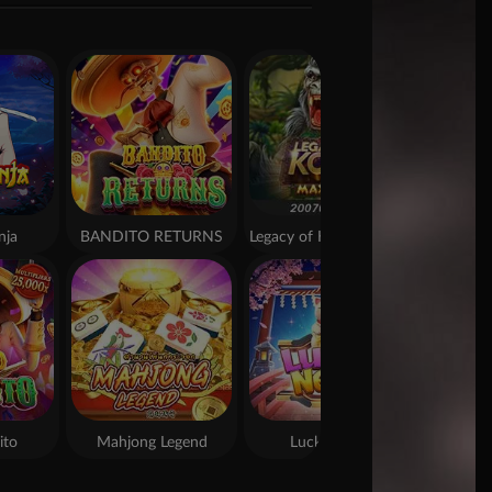
nja
BANDITO RETURNS
Legacy of Kong Maxways
Queen
ito
Mahjong Legend
Lucky Neko
Color 