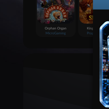
Orphan Organ
King Of Spear
MicroGaming
Pragmatic Pla