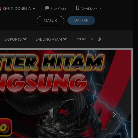
BHS INDONESIA
Live Chat
Versi Mobile
DAFTAR
MASUK
PROMOSI
E-SPORTS
SABUNG AYAM