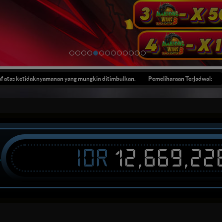
etidaknyamanan yang mungkin ditimbulkan.
Pemeliharaan Terjadwal: MarbleX pada
IDR
12,669,24
Y