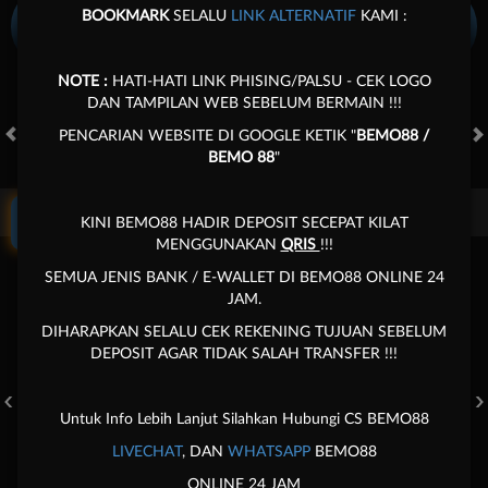
IDR
12,737,571,481
BOOKMARK
SELALU
LINK ALTERNATIF
KAMI :
NOTE :
HATI-HATI LINK PHISING/PALSU - CEK LOGO
DAN TAMPILAN WEB SEBELUM BERMAIN !!!
PENCARIAN WEBSITE DI GOOGLE KETIK "
BEMO88 /
BEMO 88
"
HOT GAMES
SLOTS
LIVE CASINO
RACE
TOGEL
OL
Click!
Game Populer
KINI BEMO88 HADIR DEPOSIT SECEPAT KILAT
MENGGUNAKAN
QRIS
!!!
SEMUA JENIS BANK / E-WALLET DI BEMO88 ONLINE 24
JAM.
DIHARAPKAN SELALU CEK REKENING TUJUAN SEBELUM
DEPOSIT AGAR TIDAK SALAH TRANSFER !!!
Gates of Olympus POP
Storm of Seth 2
Fortune Garuda 1000
Untuk Info Lebih Lanjut Silahkan Hubungi CS BEMO88
LIVECHAT
, DAN
WHATSAPP
BEMO88
Beranda
Promosi
Masuk
Hubungi Kami
Akun Saya
ONLINE 24 JAM