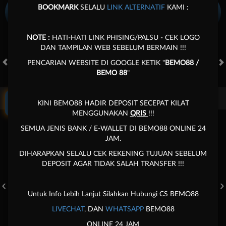
IDR
12,696,262,378
BOOKMARK
SELALU
LINK ALTERNATIF
KAMI :
NOTE :
HATI-HATI LINK PHISING/PALSU - CEK LOGO
DAN TAMPILAN WEB SEBELUM BERMAIN !!!
PENCARIAN WEBSITE DI GOOGLE KETIK "
BEMO88 /
BEMO 88
"
HOT GAMES
SLOTS
LIVE CASINO
RACE
TOGEL
OL
Click!
Game Populer
KINI BEMO88 HADIR DEPOSIT SECEPAT KILAT
MENGGUNAKAN
QRIS
!!!
SEMUA JENIS BANK / E-WALLET DI BEMO88 ONLINE 24
JAM.
DIHARAPKAN SELALU CEK REKENING TUJUAN SEBELUM
DEPOSIT AGAR TIDAK SALAH TRANSFER !!!
Gates of Olympus POP
Treasures of Aztec
Goyang Gaib
Untuk Info Lebih Lanjut Silahkan Hubungi CS BEMO88
LIVECHAT
, DAN
WHATSAPP
BEMO88
Beranda
Promosi
Masuk
Hubungi Kami
Akun Saya
ONLINE 24 JAM