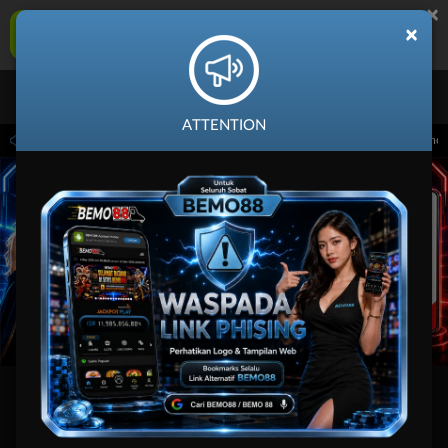
×
BEMO88 Aplikasi Mobile
×
UNDUH
Jangan tampilkan lagi hari ini
ATTENTION
sampai 15.00.00. Selama waktu ini, CQ9 permainan tidak akan tersedia. Kami memo
JACKPOT
PLAY