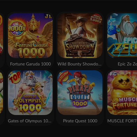
Fortune Garuda 1000
Wild Bounty Showdown
Epic Ze Z
Gates of Olympus 1000
Pirate Quest 1000