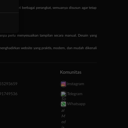
layanan dari berbagai perangkat, semuanya disusun agar tetap
tanpa perlu menyesuaikan tampilan secara manual. Desain yang
menghadirkan website yang praktis, modern, dan mudah dikenali
Komunitas
55293659
instagram
91749536
Telegram
Whatsapp