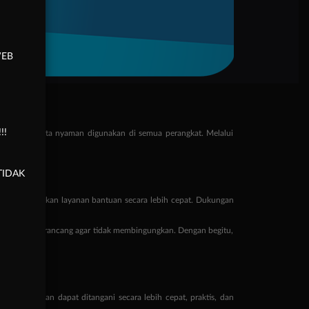
WEB
!!!
, cepat, serta nyaman digunakan di semua perangkat. Melalui
TIDAK
upun menemukan layanan bantuan secara lebih cepat. Dukungan
roses masuk dirancang agar tidak membingungkan. Dengan begitu,
p permintaan dapat ditangani secara lebih cepat, praktis, dan