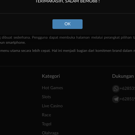
TERIMAKASIH, SALAM BEMO88 !
konsisten. Mulai dari membuka halaman utama, mengakses akun, hingga menggunakan 
OK
udah
ng dibuat sederhana. Pengguna dapat membuka halaman melalui perangkat pilihan 
upun smartphone.
menu utama secara lebih cepat. Hal ini menjadi bagian dari komitmen brand dalam 
Kategori
Dukungan
Hot Games
+62853
Slots
+62851
Live Casino
Race
Togel