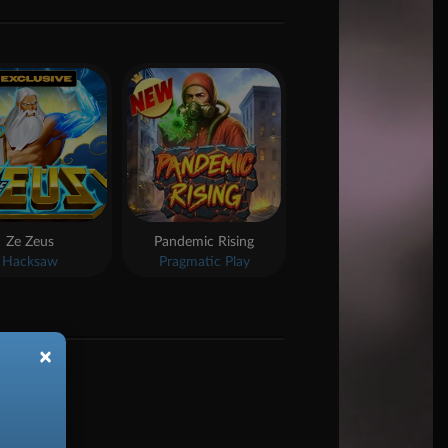
Ze Zeus
Pandemic Rising
Hacksaw
Pragmatic Play
×