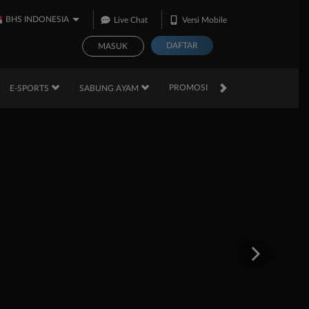
BHS INDONESIA
Live Chat
Versi Mobile
DAFTAR
MASUK
PROMOSI
E-SPORTS
SABUNG AYAM