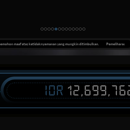
n maaf atas ketidaknyamanan yang mungkin ditimbulkan.
Pemeliharaan Terjadwal:
IDR
12,699,76
Y