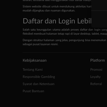
terarah, terutama saat menggunakan fitur daftar maupun login.
Sistem website dibuat untuk mendukung aktivitas harian secara 
mudah dijangkau dan nyaman digunakan.
Daftar dan Login Lebih M
Salah satu keunggulan utama adalah proses daftar dan login ya
fleksibel membuat halaman tetap rapi di layar desktop, tablet, ma
Dengan struktur halaman yang jelas, pengunjung bisa menemukan 
sebagai pusat layanan resmi.
Kebijaksanaan
Platform
Tentang Kami
Promosi
Responsible Gambling
Loyalty
Syarat dan Ketentuan
Referral
Pusat Bantuan