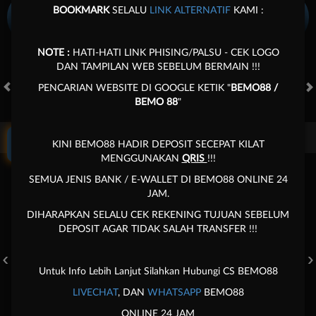
IDR
12,693,534,393
BOOKMARK
SELALU
LINK ALTERNATIF
KAMI :
NOTE :
HATI-HATI LINK PHISING/PALSU - CEK LOGO
DAN TAMPILAN WEB SEBELUM BERMAIN !!!
PENCARIAN WEBSITE DI GOOGLE KETIK "
BEMO88 /
BEMO 88
"
HOT GAMES
SLOTS
LIVE CASINO
RACE
TOGEL
OL
Click!
Game Populer
KINI BEMO88 HADIR DEPOSIT SECEPAT KILAT
MENGGUNAKAN
QRIS
!!!
SEMUA JENIS BANK / E-WALLET DI BEMO88 ONLINE 24
JAM.
DIHARAPKAN SELALU CEK REKENING TUJUAN SEBELUM
DEPOSIT AGAR TIDAK SALAH TRANSFER !!!
Gates of Olympus POP
Storm of Seth 2
Goyang Gaib
Untuk Info Lebih Lanjut Silahkan Hubungi CS BEMO88
LIVECHAT
, DAN
WHATSAPP
BEMO88
Beranda
Promosi
Masuk
Hubungi Kami
Akun Saya
ONLINE 24 JAM