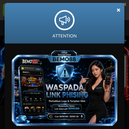
×
BEMO88 Aplikasi Mobile
×
UNDUH
Jangan tampilkan lagi hari ini
ATTENTION
.59.59 sampai 30-Sep-2026 14.59.59. Selama waktu ini, PP Virtual Sports permainan
JACKPOT
PLAY