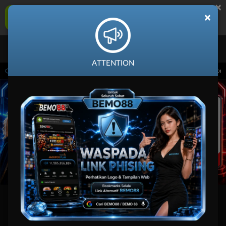
×
BEMO88 Aplikasi Mobile
×
UNDUH
Jangan tampilkan lagi hari ini
ATTENTION
ai 22.00.00. Selama waktu ini, CQ9 permainan tidak akan tersedia. Kami memohon 
JACKPOT
PLAY