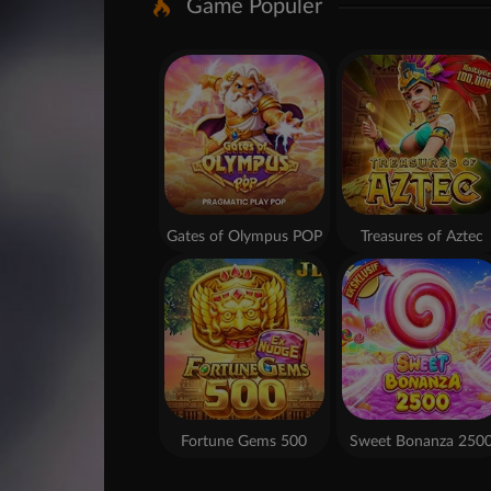
Game Populer
Gates of Olympus POP
Treasures of Aztec
Fortune Gems 500
Sweet Bonanza 250