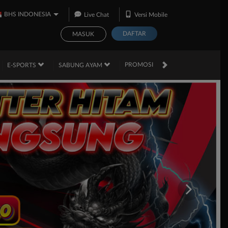
BHS INDONESIA
Live Chat
Versi Mobile
DAFTAR
MASUK
PROMOSI
E-SPORTS
SABUNG AYAM