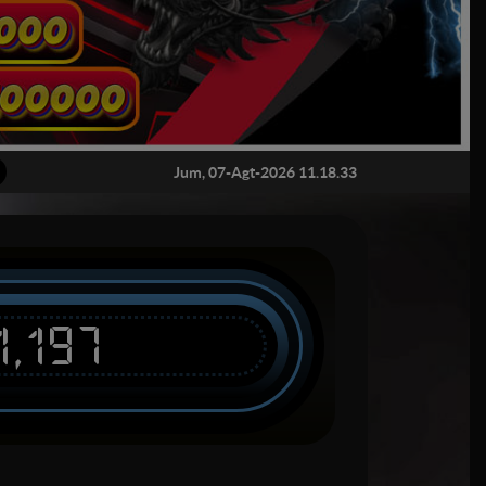
Jum, 07-Agt-2026 11.18.33
sampai 30-Sep-2026 14.59.59. Selama waktu ini, PP Virtual Sports permainan tidak 
1,197