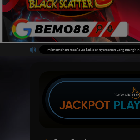
ak akan tersedia. Kami memohon maaf atas ketidaknyamanan yang mungkin ditimbulk
JACKPOT
PLA