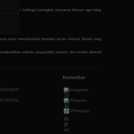
layanan dari berbagai perangkat, semuanya disusun agar tetap
tanpa perlu menyesuaikan tampilan secara manual. Desain yang
menghadirkan website yang praktis, modern, dan mudah dikenali
Komunitas
55293659
instagram
91749536
Telegram
Whatsapp