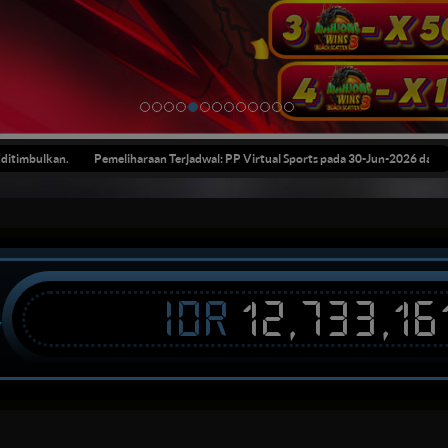
an.
Pemeliharaan Terjadwal: PP Virtual Sports pada 30-Jun-2026 dari 14.59.59 
IDR
12,733,16
Y