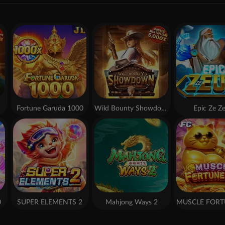
Fortune Garuda 1000
Wild Bounty Showdown
Epic Ze Z
0
SUPER ELEMENTS 2
Mahjong Ways 2